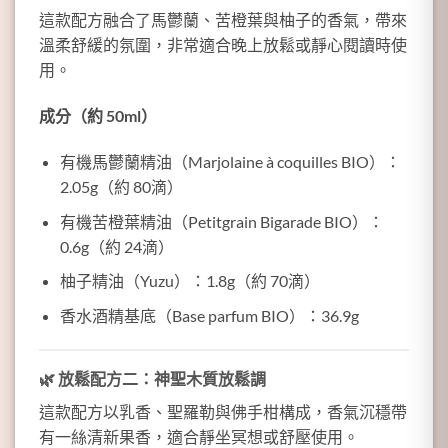
這款配方融合了馬鬱蘭、苦橙葉與柚子的香氣，帶來
溫柔舒緩的氛圍，非常適合晚上放鬆或靜心閱讀時使
用。
成分（約 50ml）
有機馬鬱蘭精油（Marjolaine à coquilles BIO）：
2.05g（約 80滴）
有機苦橙葉精油（Petitgrain Bigarade BIO）：
0.6g（約 24滴）
柚子精油（Yuzu）：1.8g（約 70滴）
香水酒精基底（Base parfum BIO）：36.9g
🌿
放鬆配方二：神聖木質放鬆調
這款配方以乳香、聖羅勒與佛手柑構成，香氣沉穩帶
有一絲清新果香，適合靜坐冥想或舒壓使用。