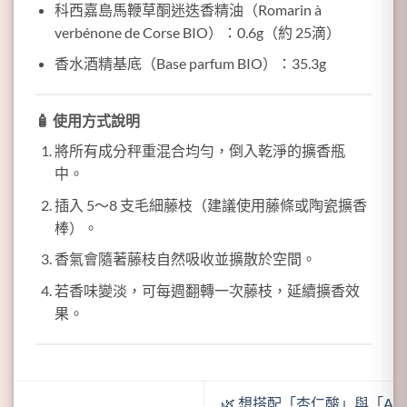
科西嘉島馬鞭草酮迷迭香精油（Romarin à
verbénone de Corse BIO）：0.6g（約 25滴）
香水酒精基底（Base parfum BIO）：35.3g
🧴
使用方式說明
將所有成分秤重混合均勻，倒入乾淨的擴香瓶
中。
插入 5～8 支毛細藤枝（建議使用藤條或陶瓷擴香
棒）。
香氣會隨著藤枝自然吸收並擴散於空間。
若香味變淡，可每週翻轉一次藤枝，延續擴香效
果。
🌿 想搭配「杏仁酸」與「A