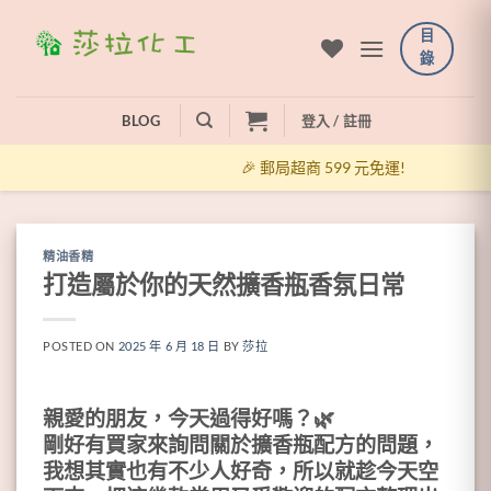
Skip
目
to
錄
content
BLOG
登入 / 註冊
🎉 郵局超商 599 元免運!
精油香精
打造屬於你的天然擴香瓶香氛日常
POSTED ON
2025 年 6 月 18 日
BY
莎拉
親愛的朋友，今天過得好嗎？🌿
剛好有買家來詢問關於
擴香瓶配方
的問題，
我想其實也有不少人好奇，所以就趁今天空