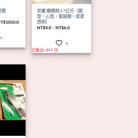
紙整
茶蠟 蠟燭殻3.7公分（圓
型，心型，聖誕樹，星星
透明）
價
NT$
1050.0
格
價
NT$
4.0
–
NT$
6.0
範
格
圍：
範
+
NT$1000.0
圍：
+
到
NT$4.0
NT$1050.0
到
已售出: 441 次
NT$6.0
+