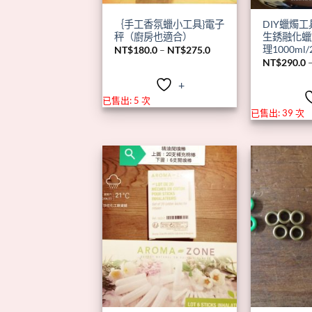
｛手工香氛蠟小工具}電子
DIY蠟燭
秤（廚房也適合）
生銹融化蠟
理1000ml/
價
NT$
180.0
–
NT$
275.0
格
NT$
290.0
範
圍：
+
NT$180.0
到
已售出: 5 次
NT$275.0
已售出: 39 次
+