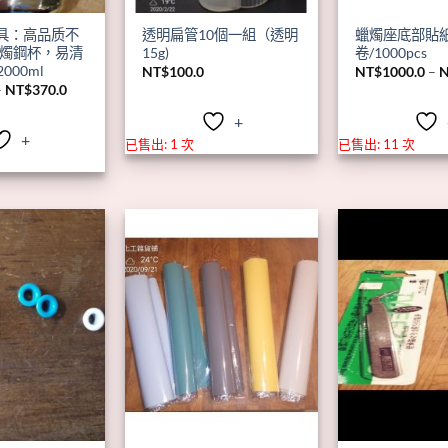
工具：高品质不
透明扁管10個一組（透明
蠟燭座底部貼
燭鋼杯，易清
15g)
卷/1000pcs
2000ml
NT$
100.0
NT$
1000.0
–
價
–
NT$
370.0
格
範
+
圍：
+
NT$290.0
已售出: 1 次
已售出: 11 次
到
NT$370.0
+
+