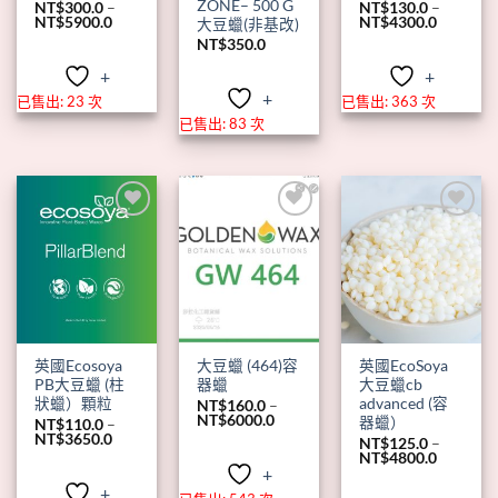
ZONE– 500 G
NT$
300.0
–
NT$
130.0
–
價
價
NT$
5900.0
NT$
4300.0
大豆蠟(非基改)
格
格
NT$
350.0
範
範
圍：
圍：
+
+
NT$300.0
NT$130.
到
到
+
已售出: 23 次
已售出: 363 次
NT$5900.0
NT$4300
已售出: 83 次
+
+
+
英國Ecosoya
大豆蠟 (464)容
英國EcoSoya
PB大豆蠟 (柱
器蠟
大豆蠟cb
狀蠟）顆粒
advanced (容
NT$
160.0
–
價
NT$
6000.0
器蠟）
NT$
110.0
–
格
價
NT$
3650.0
NT$
125.0
–
範
格
價
NT$
4800.0
圍：
範
格
+
NT$160.0
圍：
範
到
+
NT$110.0