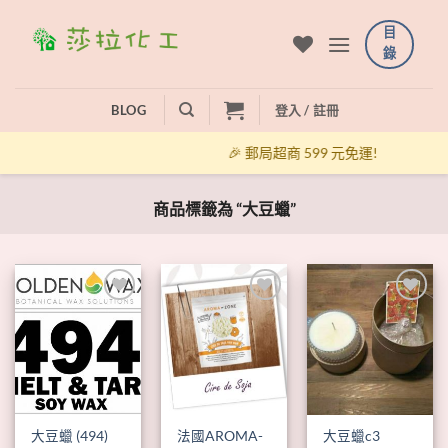
Skip
目
to
錄
content
BLOG
登入 / 註冊
🎉 郵局超商 599 元免運!
商品標籤為 “大豆蠟”
+
+
+
法國AROMA-
大豆蠟 (494)
大豆蠟c3