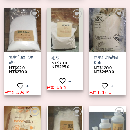
+
+
+
氫氧化鈉（粒
氫氧化鉀韓國
硼砂
鹼）
Koh
NT$
70.0
–
價
NT$
295.0
NT$
62.0
–
NT$
120.0
–
格
價
價
NT$
270.0
NT$
2450.0
範
格
格
圍：
範
範
+
NT$70.0
圍：
圍：
+
+
到
NT$62.0
NT$120.
已售出: 5 次
NT$295.0
到
到
已售出: 206 次
已售出: 17 次
NT$270.0
NT$2450
+
+
+