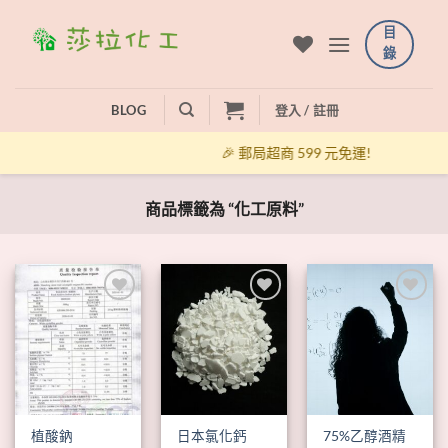
Skip
目
to
錄
content
BLOG
登入 / 註冊
🎉 郵局超商 599 元免運!
商品標籤為 “化工原料”
+
+
+
植酸鈉
日本氯化鈣
75%乙醇酒精