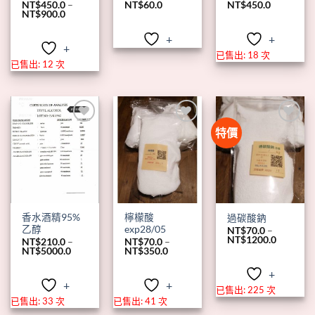
NT$
450.0
–
NT$
60.0
NT$
450.0
價
NT$
900.0
格
範
+
+
圍：
+
NT$450.0
已售出: 18 次
到
已售出: 12 次
NT$900.0
特價
+
+
+
香水酒精95%
檸檬酸
過碳酸鈉
乙醇
exp28/05
NT$
70.0
–
價
NT$
1200.0
NT$
210.0
–
NT$
70.0
–
格
價
價
NT$
5000.0
NT$
350.0
範
格
格
圍：
範
範
+
NT$70.0
圍：
圍：
+
+
到
NT$210.0
NT$70.0
已售出: 225 次
NT$1200
到
到
已售出: 33 次
已售出: 41 次
NT$5000.0
NT$350.0