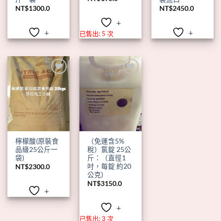
格
NT$
1300.0
NT$
2450.0
範
圍：
+
NT$45.0
到
+
+
已售出: 5 次
NT$195.0
+
+
檸檬酸(原裝食
（免運含5%
品級25公斤一
稅）氯錠 25公
袋)
斤：（直徑1
吋，每錠 約20
NT$
2300.0
公克)
NT$
3150.0
+
+
已售出: 3 次