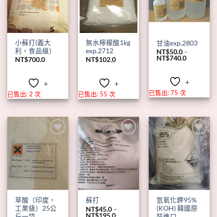
小蘇打(義大
無水檸檬酸1kg
甘油exp.2803
利，食品級）
exp.2712
NT$
50.0
–
價
NT$
740.0
NT$
700.0
NT$
102.0
格
範
圍：
+
+
+
NT$50.0
到
已售出: 75 次
已售出: 2 次
已售出: 55 次
NT$740.0
+
+
+
草酸（印度，
氫氧化鉀95%
蘇打
工業級）25公
(KOH) 韓國原
NT$
45.0
–
價
NT$
195.0
斤一袋
裝進口