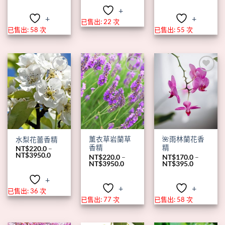
格
格
圍：
範
範
+
NT$170.0
圍：
圍：
+
+
到
NT$170.0
NT$220.
已售出: 22 次
NT$2850.0
到
到
已售出: 58 次
已售出: 55 次
NT$2850.0
NT$3950
+
+
+
薰衣草岩蘭草
🌺雨林蘭花香
水梨花蕾香精
香精
精
NT$
220.0
–
價
NT$
3950.0
NT$
220.0
–
NT$
170.0
–
格
價
價
NT$
3950.0
NT$
395.0
範
格
格
圍：
範
範
+
NT$220.0
圍：
圍：
+
+
到
NT$220.0
NT$170.0
已售出: 36 次
NT$3950.0
到
到
已售出: 77 次
已售出: 58 次
NT$3950.0
NT$395.0