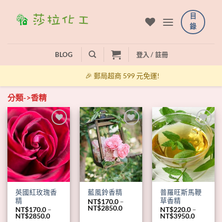
Skip
目
to
錄
content
BLOG
登入 / 註冊
🎉 郵局超商 599 元免運!
分類->香精
+
+
+
英國紅玫瑰香
普羅旺斯馬鞭
藍風鈴香精
精
草香精
NT$
170.0
–
價
NT$
2850.0
NT$
170.0
–
NT$
220.0
–
格
價
價
NT$
2850.0
NT$
3950.0
範