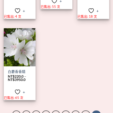
+
格
格
NT$170.0
範
範
到
已售出: 55 次
圍：
圍：
NT$2850.0
+
+
NT$170.0
NT$170.
到
到
已售出: 4 次
已售出: 18 次
NT$395.0
NT$2850
+
白麝香香精
NT$
220.0
–
價
NT$
3950.0
格
範
圍：
+
NT$220.0
到
已售出: 65 次
NT$3950.0