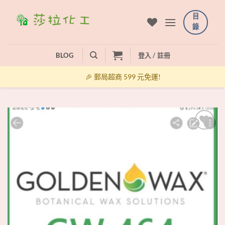
Skip
目
to
錄
content
BLOG
登入 / 註冊
🎉 郵局超商 599 元免運!
+