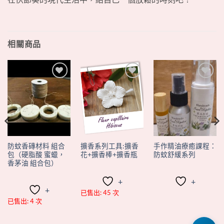
相關商品
+
+
+
防蚊香磚材料 組合
擴香系列工具:擴香
手作精油療癒課程：
包（硬脂酸 蜜蠟，
花+擴香棒+擴香瓶
防蚊舒緩系列
香茅油 組合包）
+
+
+
已售出: 45 次
已售出: 4 次