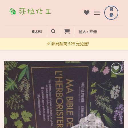
Skip
目
to
錄
content
BLOG
登入 / 註冊
🎉 郵局超商 599 元免運!
+