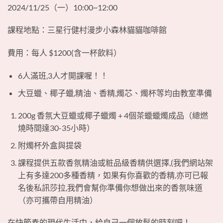
2024/11/25（一）10:00~12:00
課程地點：三星行健村漫步小森林貓貓咖啡館
費用：每人 $1200(含一杯飲料）
6人滿班,3人才開課喔！！
大豆蠟、椰子蠟,精油、香精,燭芯、燭杯等均由教室準備
200g 香氛大豆蠟或椰子蠟燭 + 4個茶蠟蠟燭成品（總燃
燒時間達30-35小時）
附燭杯外盒與提袋
課程提供五款香氛精油或粧品級香精供選擇,(我們網站架
上有多達200多種香精，如果有你喜歡的香精,亦可已報
名後私訊莎拉,我們會幫你準備你想做出來的香氛味道
（亦可攜帶自用精油）
在快節奏的現代生活中，給自己一個放鬆的時刻吧！