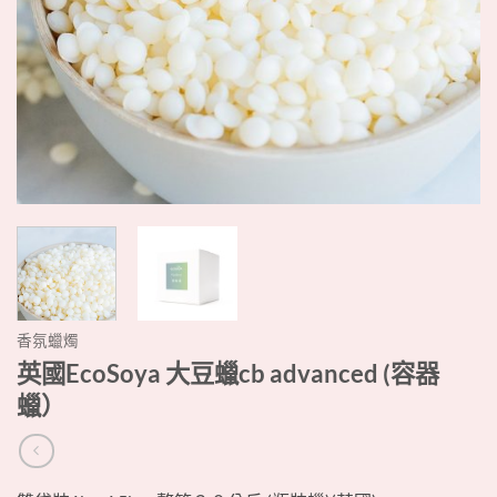
香氛蠟燭
英國EcoSoya 大豆蠟cb advanced (容器
蠟）