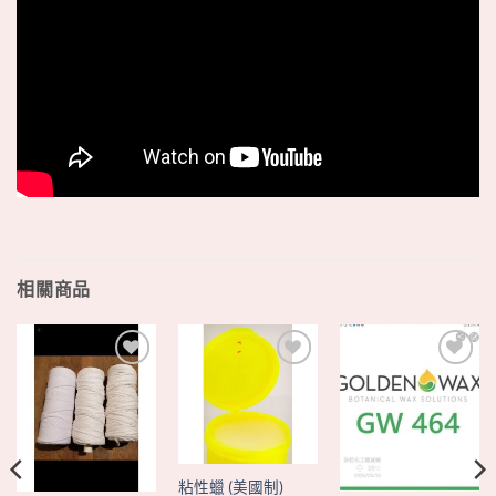
相關商品
+
+
+
粘性蠟 (美國制)