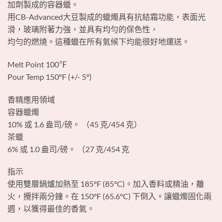
加劑製成的容器蠟。
用CB-Advanced大豆製成的蠟燭具有抗結霜功能，表面光
滑，玻璃附著力強，並具有均勻的保色性，
均勻的燃燒。這種蠟在所有氣候下均能很好地運送。
Melt Point 100℉
Pour Temp 150ºF (+/- 5°)
香精應用領域
容器蠟燭
10% 或 1.6 盎司/磅。 （45 克/454 克）
茶蠟
6% 或 1.0 盎司/磅。 （27 克/454 克
指示
使用雙層鍋爐加熱至 185°F (85°C)。加入香料或精油，離
火，攪拌兩分鐘。在 150°F (65.6°C) 下倒入。讓蠟燭固化兩
週，以獲得最佳的香氣。