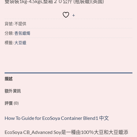
雙袋裝1kg-4.5kgs,整箱２０公斤 (瓶裝蠟)(英國)
+
貨號:
不提供
分類:
香氛蠟燭
標籤:
大豆蠟
描述
額外資訊
評價 (0)
How To Guide for EcoSoya Container Blend1 中文
EcoSoya CB_Advanced Soy是一種由100％大豆和大豆蠟添