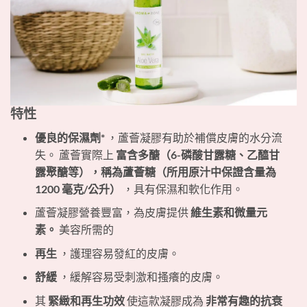
特性
優良的保濕劑*
，蘆薈凝膠有助於補償皮膚的水分流
失。 蘆薈實際上
富含多醣（6-磷酸甘露糖、乙醯甘
露聚醣等），稱為蘆薈糖（所用原汁中保證含量為
1200 毫克/公升）
，具有保濕和軟化作用。
蘆薈凝膠營養豐富，為皮膚提供
維生素和微量元
素。
美容所需的
再生
，護理容易發紅的皮膚。
舒緩
，緩解容易受刺激和搔癢的皮膚。
其
緊緻和再生功效
使這款凝膠成為
非常有趣的抗衰