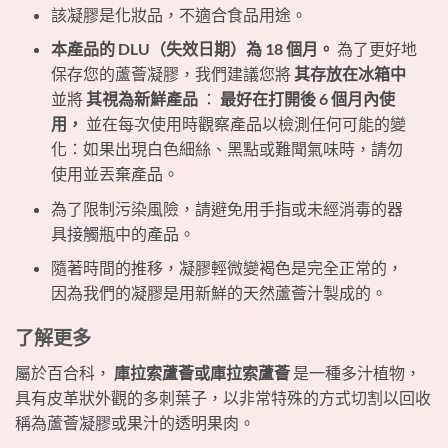
該凝膠是化妝品，不適合食品用途。
本產品的 DLU（失效日期）為 18 個月。
為了更好地
保存您的蘆薈凝膠，我們建議您將
其存放在冰箱中
並將
其視為新鮮產品
：
最好在打開後 6 個月內使
用，
並在每次使用時觀察產品以檢測任何可能的變
化：如果出現白色細絲、黑點或難聞氣味時，請勿
使用並丟棄產品。
為了限制污染風險，請避免用手指或未經消毒的器
具接觸瓶中的產品。
隨著時間的推移，凝膠輕微變褐色是完全正常的，
因為我們的凝膠是用新鮮的天然蘆薈汁製成的。
了解更多
屬於百合科，
庫拉索蘆薈或庫拉索蘆薈
是一種多汁植物，
具有皮革狀外觀的多刺葉子，以非常特殊的方式切割以回收
稱為蘆薈凝膠或果汁的透明果肉。