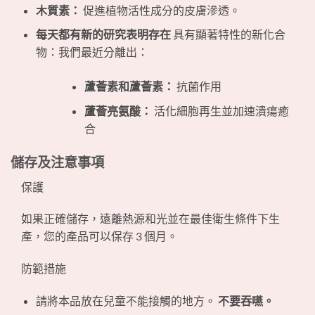
木質素：
促進植物活性成分的皮膚滲透。
每天都有新的研究表明存在
具有顯著特性的新化合
物：我們最近分離出：
蘆薈素和蘆薈素：
抗菌作用
蘆薈亮氨酸：
活化細胞再生並加速潰瘍癒
合
儲存及注意事項
保護
如果正確儲存，遠離熱源和光並在最佳衛生條件下生
產，您的產品可以保存 3 個月。
防範措施
請將本品放在兒童不能接觸的地方。
不要吞嚥。