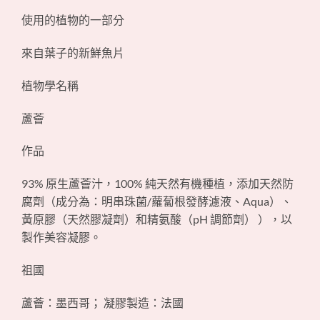
使用的植物的一部分
來自葉子的新鮮魚片
植物學名稱
蘆薈
作品
93% 原生蘆薈汁，100% 純天然有機種植，添加天然防
腐劑（成分為：明串珠菌/蘿蔔根發酵濾液、Aqua）、
黃原膠（天然膠凝劑）和精氨酸（pH 調節劑） ），以
製作美容凝膠。
祖國
蘆薈：墨西哥； 凝膠製造：法國