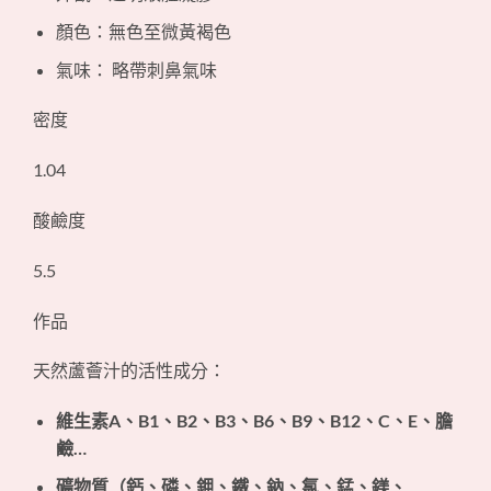
顏色：無色至微黃褐色
氣味： 略帶刺鼻氣味
密度
1.04
酸鹼度
5.5
作品
天然蘆薈汁的活性成分：
維生素A、B1、B2、B3、B6、B9、B12、C、E、膽
鹼…
礦物質（鈣、磷、鉀、鐵、鈉、氯、錳、鎂、