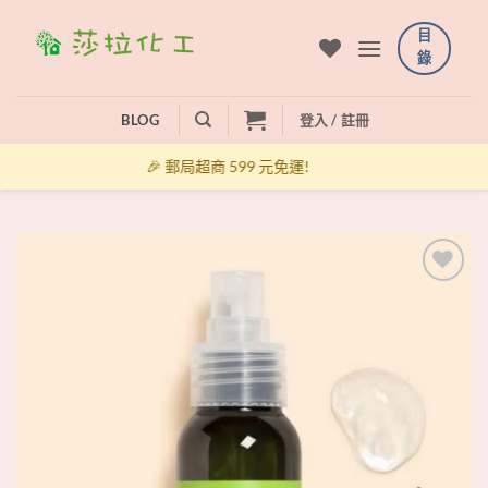
Skip
目
to
錄
content
BLOG
登入 / 註冊
🎉 郵局超商 599 元免運!
+