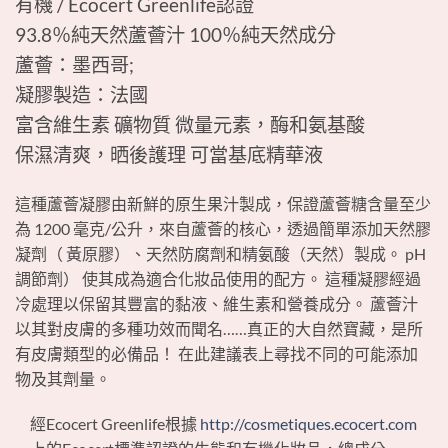
有機 / Ecocert Greenlife認證
93.8％純天然蘆薈汁 100％純天然成分
蘆薈：墨西哥;
凝膠製造：法國
富含維生素 礦物質 微量元素，酶和氨基酸
保濕清爽，晒後護理 可當基底精華液
這種蘆薈凝膠由新鮮的原生果汁製成，保證蘆薈糖含量至少
為 1200 毫克/公升，來自蘆薈的核心，透過簡單添加天然膠
凝劑（
黃原膠）、天然防腐劑和精氨酸（天然）製成。 pH
調節劑） 使其成為適合化妝品使用的配方。 這種凝膠經過
冷處理以保留其豐富的黏液、維生素和營養成分。 蘆薈汁
以其對皮膚的多種功效而聞名……真正的大自然寶藏，是所
有皮膚類型的必備品！ 在此建議表上尋找不同的可能添加
物及其劑量。
經Ecocert Greenlife根據
http://cosmetiques.ecocert.com