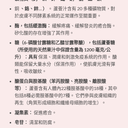
銅
、鉻、鋅… ）
。 蘆薈汁含有 20 多種礦物質，對
於皮膚不同酵素系統的正常運作至關重要。
酶，包括緩激酶：
緩解疼痛、緩解發炎的癒合酶。
矽化酸的存在增強了其作用。
糖（6-磷酸甘露糖和乙醯甘露聚醣），包括蘆薈糖
（所使用的天然果汁中保證含量為 1200 毫克/公
升）：具有
保濕、潤膚和刺激免疫系統的作用。 醣
類能保留大量水分（保濕作用），使肌膚光滑有彈
性，吸收皺紋。
醣蛋白與胺基酸（苯丙胺酸、亮胺酸、離胺酸
等）：
蘆薈含有人體內22種胺基酸中的18種，其中
包括8種必需胺基酸中的7種。 它們參與皮膚組織的
再生（角質形成細胞和纖維母細胞的增生）。
凝集素：
促進癒合。
皂苷：
清潔和防腐。