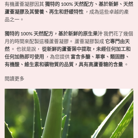
有機蘆薈凝膠因其
獨特的 100% 天然配方、基於新鮮、天然
蘆薈凝膠及其營養、再生和舒緩特性
，成為這些卓越的產
品之一。
獨特的 100% 天然配方，基於新鮮的原生果汁
我們花了幾個
月的時間來配製這種蘆薈凝膠。 蘆薈凝膠製成
它專門由天
然
。 也就是說，
從新鮮的蘆薈葉中提取，未經任何加工和
任何加熱即可使用
，為您提供
富含多醣、單寧、類固醇、
有機酸、維生素和礦物質的品質，具有高蘆薈糖的含量
。
閱讀更多