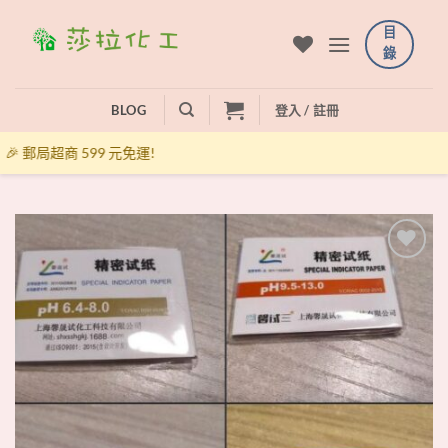
Skip
目
to
錄
content
BLOG
登入 / 註冊
🎉 郵局超商 599 元免運!
+