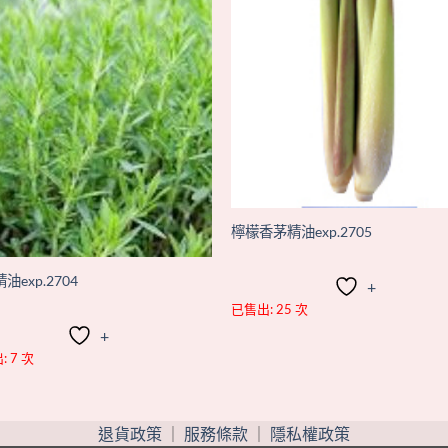
+
檸檬香茅精油exp.2705
油exp.2704
+
已售出: 25 次
+
 7 次
退貨政策
｜
服務條款
｜
隱私權政策