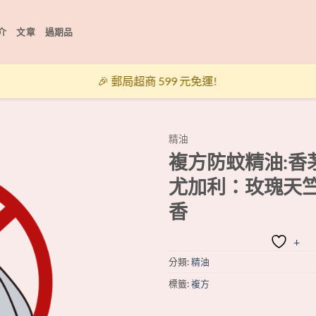
介
文章
過期品
🎉 郵局超商 599 元免運!
精油
複方防蚊精油:香
+
尤加利：玫瑰天竺
香
+
分類:
精油
標籤:
複方