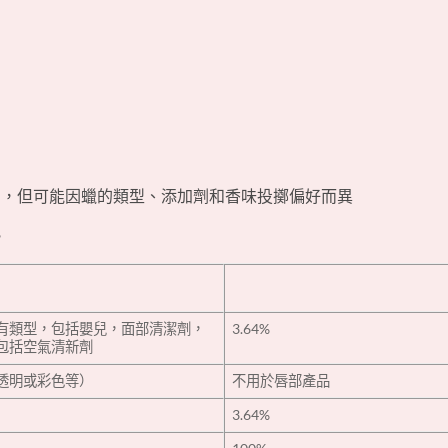
司，但可能因蠟的類型、添加劑和香味投擲偏好而異‎
‎
所有類型，包括嬰兒，面部清潔劑，
3.64%
括空氣清新劑‎
透明或彩色等）‎
‎不用於唇部產品‎
3.64%