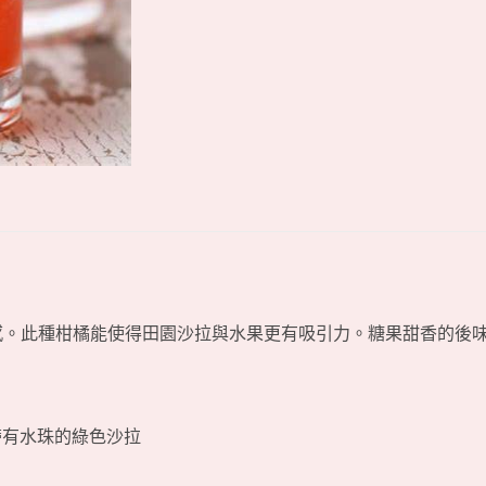
感。此種柑橘能使得田園沙拉與水果更有吸引力。糖果甜香的後
帶有水珠的綠色沙拉