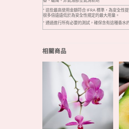
‎香、蠟燭、非氣溶膠空氣清新劑‎
‎* 這些最高使用金額符合 IFRA 標準，‎‎
很多倍遠遠低於為安全性規定的最大用量。‎
‎* 通過進行所有必要的測試，確保含有這種香水
相關商品
+
+