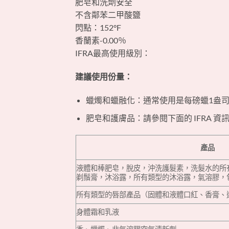
肥皂和洗劑安全
不含鄰苯二甲酸鹽
閃點：152°F
香蘭素-0.00％
IFRA最高使用級別：
‎建議使用份量：‎
‎ ‎
‎蠟燭和蠟融化：通常使用是每磅蠟1盎
‎肥皂和護膚品：請參閱下面的 IFRA 資訊
‎產品‎
‎液體和棒肥皂，脫皮，沖洗護髮素，洗髮水的
剃鬚膏，沐浴露，所有類型的沐浴露，氣溶膠，包
‎所有類型的唇部產品（固體和液體口紅、香膏、
‎身體霜和乳液‎