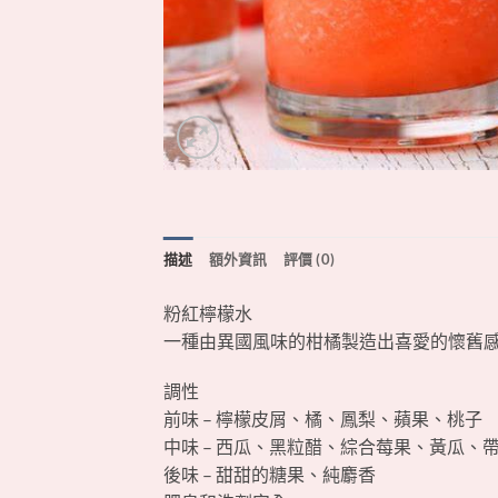
描述
額外資訊
評價 (0)
粉紅檸檬水
一種由異國風味的柑橘製造出喜愛的懷舊
調性
前味 – 檸檬皮屑、橘、鳳梨、蘋果、桃子
中味 – 西瓜、黑粒醋、綜合莓果、黃瓜、
後味 – 甜甜的糖果、純麝香