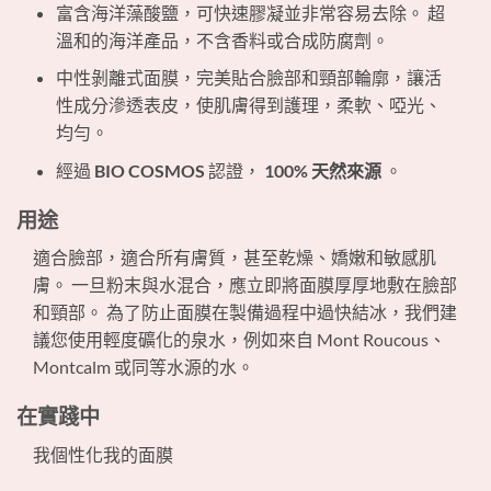
富含海洋藻酸鹽，可快速膠凝並非常容易去除。 超
溫和的海洋產品，不含香料或合成防腐劑。
中性剝離式面膜，完美貼合臉部和頸部輪廓，讓活
性成分滲透表皮，使肌膚得到護理，柔軟、啞光、
均勻。
經過
BIO COSMOS
認證，
100% 天然來源
。
用途
適合臉部，適合所有膚質，甚至乾燥、嬌嫩和敏感肌
膚。 一旦粉末與水混合，應立即將面膜厚厚地敷在臉部
和頸部。 為了防止面膜在製備過程中過快結冰，我們建
議您使用輕度礦化的泉水，例如來自 Mont Roucous、
Montcalm 或同等水源的水。
在實踐中
我個性化我的面膜