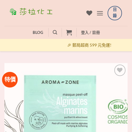
Skip
目
to
錄
content
BLOG
登入 / 註冊
🎉 郵局超商 599 元免運!
特價