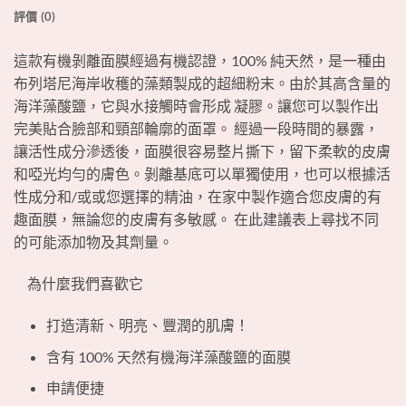
評價 (0)
這款有機剝離面膜經過有機認證，100% 純天然，是一種由
布列塔尼海岸收穫的藻類製成的超細粉末。由於其高含量的
海洋藻酸鹽，它與水接觸時會形成
凝膠。讓您可以製作出
完美貼合臉部和頸部輪廓的面罩。 經過一段時間的暴露，
讓活性成分滲透後，面膜很容易整片撕下，留下柔軟的皮膚
和啞光均勻的膚色。剝離基底可以單獨使用，也可以根據活
性成分和/或或您選擇的精油，在家中製作適合您皮膚的有
趣面膜，無論您的皮膚有多敏感。 在此建議表上尋找不同
的可能添加物及其劑量。
為什麼我們喜歡它
打造清新、明亮、豐潤的肌膚！
含有 100% 天然有機海洋藻酸鹽的面膜
申請便捷