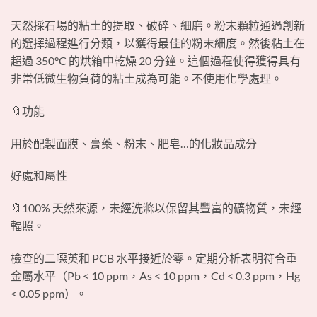
天然採石場的粘土的提取、破碎、細磨。粉末顆粒通過創新
的選擇過程進行分類，以獲得最佳的粉末細度。然後粘土在
超過 350°C 的烘箱中乾燥 20 分鐘。這個過程使得獲得具有
非常低微生物負荷的粘土成為可能。不使用化學處理。
🔖功能
用於配製面膜、膏藥、粉末、肥皂…的化妝品成分
好處和屬性
🔖100% 天然來源，未經洗滌以保留其豐富的礦物質，未經
輻照。
檢查的二噁英和 PCB 水平接近於零。定期分析表明符合重
金屬水平（Pb < 10 ppm，As < 10 ppm，Cd < 0.3 ppm，Hg
< 0.05 ppm）。