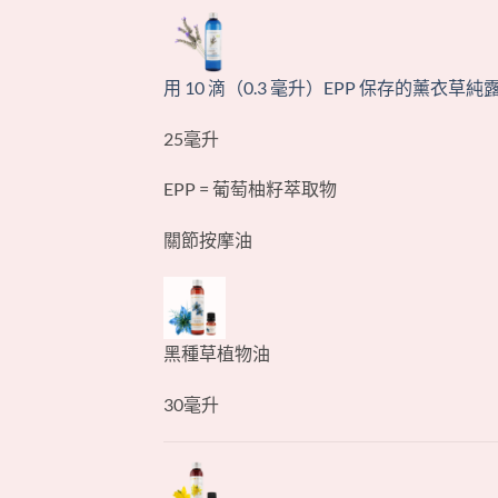
用 10 滴（0.3 毫升）EPP 保存的薰衣草純
25毫升
EPP = 葡萄柚籽萃取物
關節按摩油
黑種草植物油
30毫升