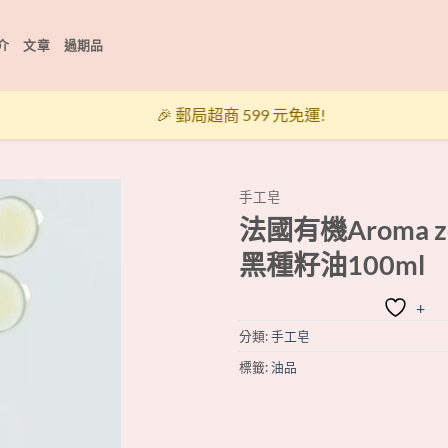
介
文章
過期品
🎉 郵局超商 599 元免運!
手工皂
法國有機Aroma z
+
黑種籽油100ml
+
分類:
手工皂
標籤:
油品