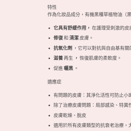
特性
作為化妝品成分，有機黑種草植物油（
它具有舒緩作用，
在護理受刺激的皮
修復
和
清潔
皮膚。
抗氧化劑
，它可以對抗與自由基有關
滋養
再生
，
恢復肌膚的柔軟度。
促進
曬黑
。
適應症
有問題的皮膚：其淨化活性可防止小
除了治療皮膚問題：局部感染、特異
皮膚乾燥、脫皮
適用於所有皮膚類型的抗衰老治療，