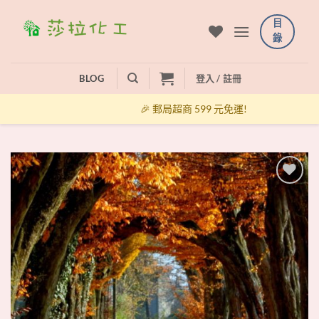
Skip
目
to
錄
content
BLOG
登入 / 註冊
🎉 郵局超商 599 元免運!
+