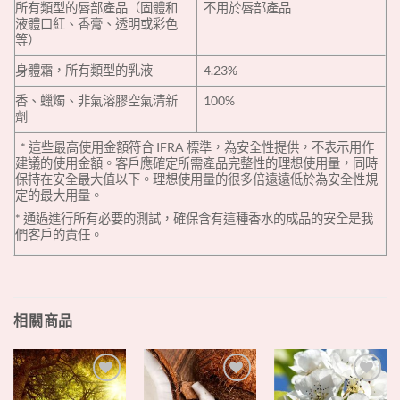
‎所有類型的唇部產品（固體和
‎不用於唇部產品‎
液體口紅、香膏、透明或彩色
等）‎
‎身體霜，所有類型的乳液‎
4.23%
‎香、蠟燭、非氣溶膠空氣清新
100%
劑‎
‎ ‎‎ ‎‎* 這些最高使用金額符合 IFRA 標準，‎‎為安全性提供，‎‎不表示用作
建議的使用金額。客戶應確定所需產品完整性的理想使用量，同時
保持在安全最大值以下。理想使用量的很多倍遠遠低於為安全性規
定的最大用量。‎‎ ‎‎ ‎
‎* 通過進行所有必要的測試，確保含有這種香水的成品的安全是我
們客戶的責任。‎
相關商品
+
+
+