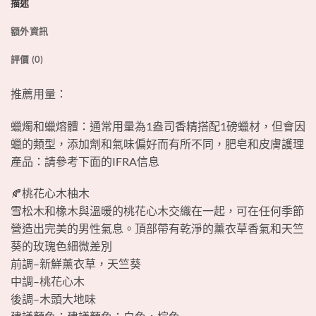
描述
額外資訊
評價 (0)
推薦用量：
蠟燭和蠟熔體：通常用量為1盎司香精搭配1磅蠟材，但會因
蠟的類型，添加劑和氣味偏好而有所不同，肥皂和皮膚護理
產品：請參考下面的IFRA信息
🍂桃花心木柚木
雪松木和橡木與溫暖的桃花心木交織在一起，可在任何季節
營造出完美的男性氣息。頂部帶有乾淨的薰衣草香氣和天竺
葵的玫瑰色細微差別
前調–新鮮​​薰衣草，天竺葵
中調–桃花心木
後調–木頭大地味