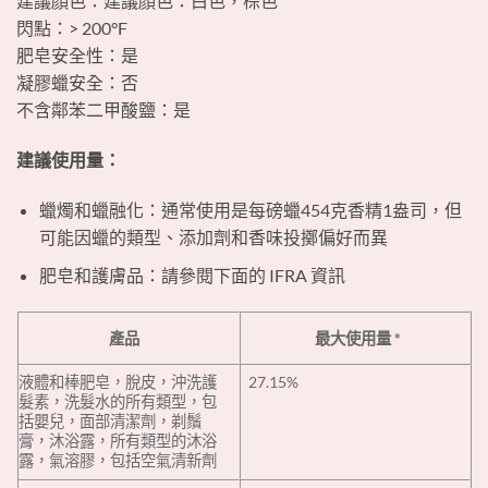
建議顏色：建議顏色：白色，棕色
閃點：> 200°F
肥皂安全性：是
凝膠蠟安全：否
不含鄰苯二甲酸鹽：是
‎建議使用量：‎
‎ ‎
‎蠟燭和蠟融化：通常使用是每磅蠟454克香精1盎司，但
可能因蠟的類型、添加劑和香味投擲偏好而異‎
‎肥皂和護膚品：請參閱下面的 IFRA 資訊‎
‎產品‎
‎最大使用量 *‎‎ ‎
‎液體和棒肥皂，脫皮，沖洗護
27.15%
髮素，洗髮水的所有類型，包
括嬰兒，面部清潔劑，剃鬚
膏，沐浴露，所有類型的沐浴
露，氣溶膠，包括空氣清新劑‎