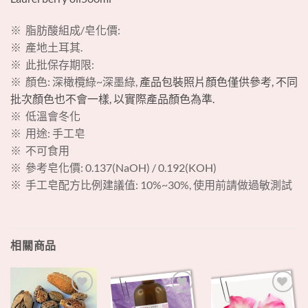
※ 脂肪酸組成/皂化價:
※ 產地土耳其.
※ 此批保存期限:
※ 顏色: 深橄欖綠~深墨綠,
產品包裝照片顏色僅供參考, 不同
批次顏色也不會一樣, 以實際產品顏色為準.
※ 低溫會冬化
※ 用途: 手工皂
※ 不可食用
※ 參考皂化價: 0.137(NaOH) / 0.192(KOH)
※ 手工皂配方比例建議值: 10%~30%, 使用前請做過敏測試
相關商品