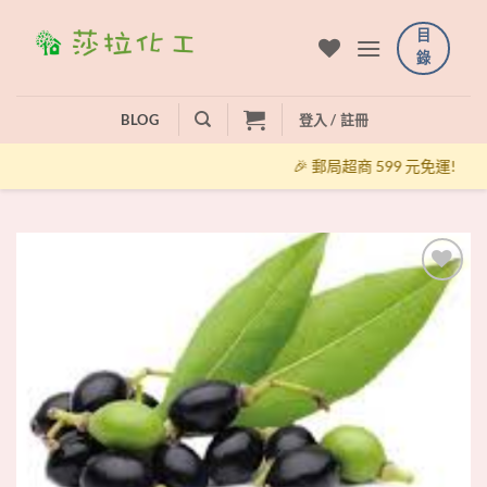
Skip
目
to
錄
content
BLOG
登入 / 註冊
🎉 郵局超商 599 元免運!