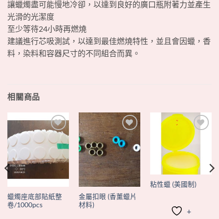
讓蠟燭盡可能慢地冷卻，以達到良好的廣口瓶附著力並產生
光滑的光潔度
至少等待24小時再燃燒
建議進行芯吸測試，以達到最佳燃燒特性，並且會因蠟，香
料，染料和容器尺寸的不同組合而異。
相關商品
+
+
+
粘性蠟 (美國制)
蠟燭座底部貼紙整
金屬扣眼 (香薰蠟片
卷/1000pcs
材料)
+