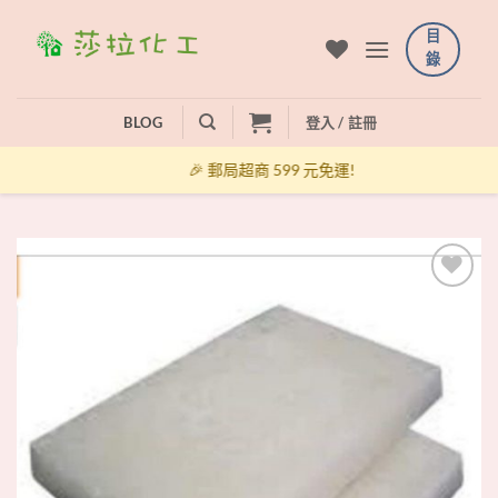
Skip
目
to
錄
content
BLOG
登入 / 註冊
🎉 郵局超商 599 元免運!
+