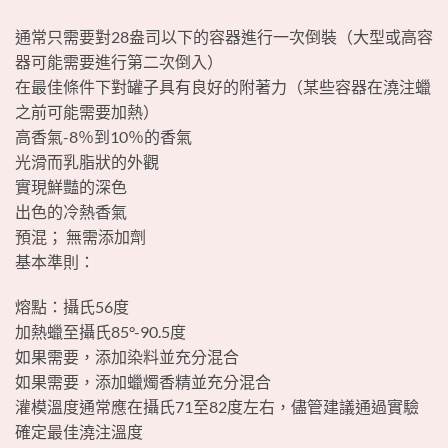
通常只需要對28盎司以下的容器進行一次倒裝（大型或高容
器可能需要進行第二次倒入）
在最佳條件下對罐子具有良好的附著力（某些容器在澆注蠟
之前可能需要加熱）
高香氣-8％到10％的香氣
光滑而乳脂狀的外觀
實現鮮豔的深色
出色的冷熱香氣
預混； 無需添加劑
基本準則：
熔點：攝氏56度
加熱蠟至攝氏85°-90.5度
如果需要，添加染料並充分混合
如果需要，添加蠟燭香精並充分混合
灌模溫度通常應在攝氏71至82度左右，儘管建議通過實驗
確定最佳澆注溫度