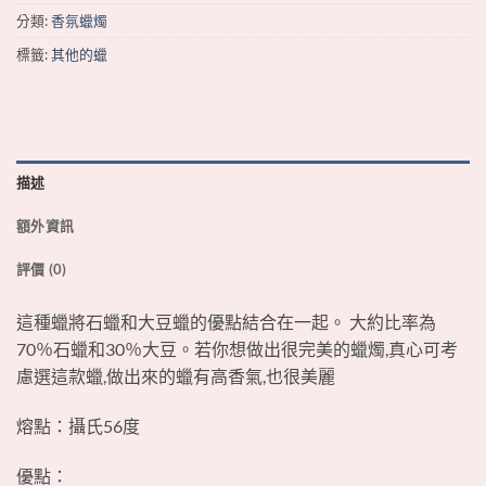
分類:
香氛蠟燭
標籤:
其他的蠟
描述
額外資訊
評價 (0)
這種蠟將石蠟和大豆蠟的優點結合在一起。 大約比率為
70％石蠟和30％大豆。若你想做出很完美的蠟燭,真心可考
慮選這款蠟,做出來的蠟有高香氣,也很美麗
熔點：攝氏56度
優點：