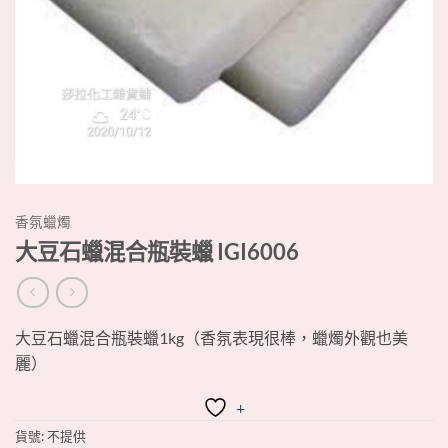
香氛蠟燭
大豆石蠟混合瓶裝蠟 IGI6006
大豆石蠟混合瓶裝蠟1kg（香氛表現很棒，蠟燭外觀也美
麗）
+
貨號:
不提供