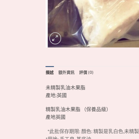
描述
額外資訊
評價 (0)
未精製乳油木果脂
產地:英國
精製乳油木果脂 （保養品級）
產地英國
*此批保存期限: 顏色: 精製是乳白色,未精
*用途: 手工皂, 基底油