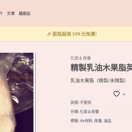
介
文章
過期品
🎉 郵局超商 599 元免運!
化妝＆保養
精製乳油木果脂
+
乳油木果脂（精製/未精製）
+
貨號:
不提供
分類:
化妝＆保養
標籤:
diy材料
,
保養
,
油品