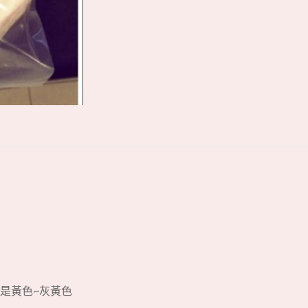
製是黃色~灰黃色