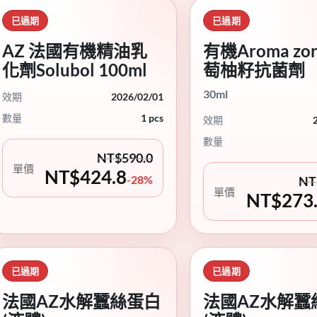
已過期
已過期
AZ 法國有機精油乳
有機Aroma zo
化劑Solubol 100ml
萄柚籽抗菌劑
30ml
效期
2026/02/01
數量
1 pcs
效期
數量
NT$
590.0
單價
NT$
424.8
-28%
NT
單價
NT$
273
已過期
已過期
法國AZ水解蠶絲蛋白
法國AZ水解蠶