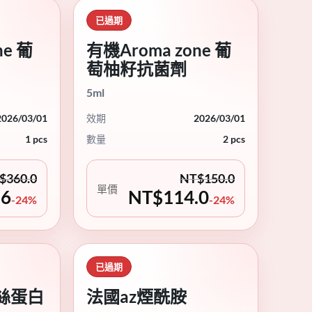
已過期
ne 葡
有機Aroma zone 葡
萄柚籽抗菌劑
5ml
2026/03/01
效期
2026/03/01
1 pcs
數量
2 pcs
$
360.0
NT$
150.0
單價
.6
NT$
114.0
-24%
-24%
已過期
絲蛋白
法國az煙酰胺