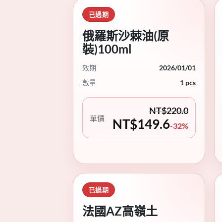
已過期
俄羅斯沙棘油(原
裝)100ml
效期
2026/01/01
數量
1 pcs
NT$
220.0
單價
NT$
149.6
-32%
已過期
法國AZ高嶺土