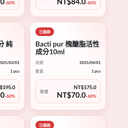
.0
NT$
84.0
-60%
-60%
已過期
分 純
Bacti pur 槐醣脂活性
成分10ml
2025/03/01
效期
2025/04/01
1 pcs
數量
1 pcs
$
195.0
NT$
175.0
單價
.0
NT$
70.0
-60%
-60%
已過期