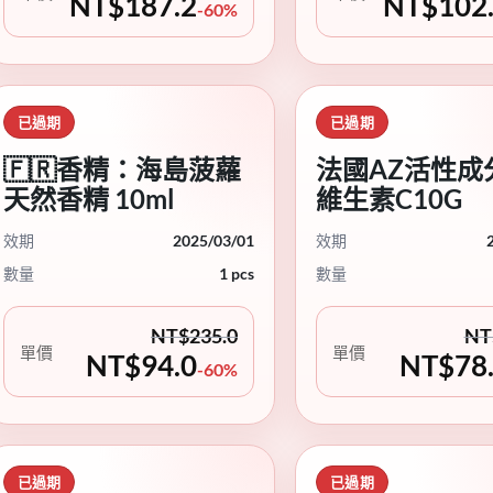
NT$
187.2
NT$
102
-60%
已過期
已過期
🇫🇷香精：海島菠蘿
法國AZ活性成
天然香精 10ml
維生素C10G
效期
2025/03/01
效期
數量
1 pcs
數量
NT$
235.0
NT
單價
單價
NT$
94.0
NT$
78
-60%
已過期
已過期