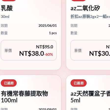
乳酸
az二氧化矽
30ml
折扣az原裝2gx2一組ex
效期
2025/06/01
效期
數量
1 pcs
數量
NT$
95.0
N
單價
單價
NT$
38.0
NT$
30
-60%
已過期
已過期
有機常春藤提取物
az天然覆盆子
100ml
5ml
效期
2025/09/01
效期