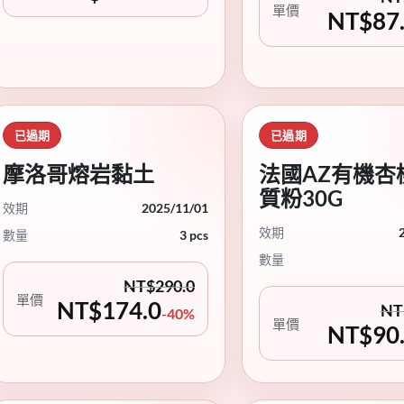
單價
NT$
87
已過期
已過期
摩洛哥熔岩黏土
法國AZ有機杏
質粉30G
效期
2025/11/01
效期
數量
3 pcs
數量
NT$
290.0
單價
NT$
174.0
NT
-40%
單價
NT$
90