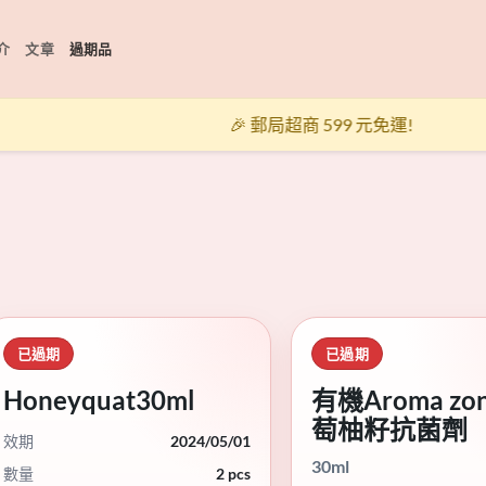
介
文章
過期品
🎉 郵局超商 599 元免運!
已過期
已過期
Honeyquat30ml
有機Aroma zo
萄柚籽抗菌劑
效期
2024/05/01
30ml
數量
2 pcs